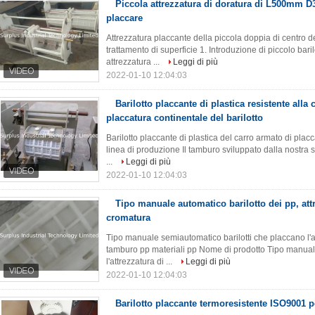
Piccola attrezzatura di doratura di L500mm 
placcare
Attrezzatura placcante della piccola doppia di centro de
trattamento di superficie 1. Introduzione di piccolo bari
attrezzatura ...
Leggi di più
2022-01-10 12:04:03
Barilotto placcante di plastica resistente alla
placcatura continentale del barilotto
Barilotto placcante di plastica del carro armato di plac
linea di produzione Il tamburo sviluppato dalla nostra s
...
Leggi di più
2022-01-10 12:04:03
Tipo manuale automatico barilotto dei pp, att
cromatura
Tipo manuale semiautomatico barilotti che placcano l'at
tamburo pp materiali pp Nome di prodotto Tipo manual
l'attrezzatura di ...
Leggi di più
2022-01-10 12:04:03
Barilotto placcante termoresistente ISO9001 p