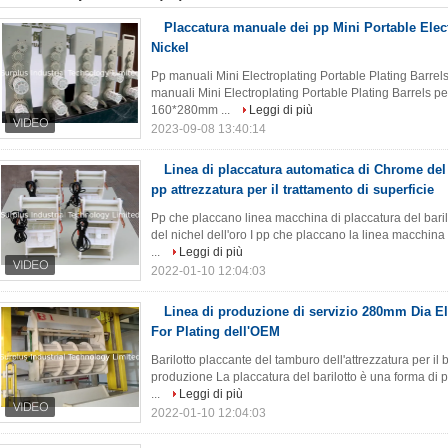
Placcatura manuale dei pp Mini Portable Elect
Nickel
Pp manuali Mini Electroplating Portable Plating Barrel
manuali Mini Electroplating Portable Plating Barrels p
160*280mm ...
Leggi di più
2023-09-08 13:40:14
Linea di placcatura automatica di Chrome del b
pp attrezzatura per il trattamento di superficie
Pp che placcano linea macchina di placcatura del barilo
del nichel dell'oro I pp che placcano la linea macchina d
...
Leggi di più
2022-01-10 12:04:03
Linea di produzione di servizio 280mm Dia El
For Plating dell'OEM
Barilotto placcante del tamburo dell'attrezzatura per il 
produzione La placcatura del barilotto è una forma di pla
...
Leggi di più
2022-01-10 12:04:03