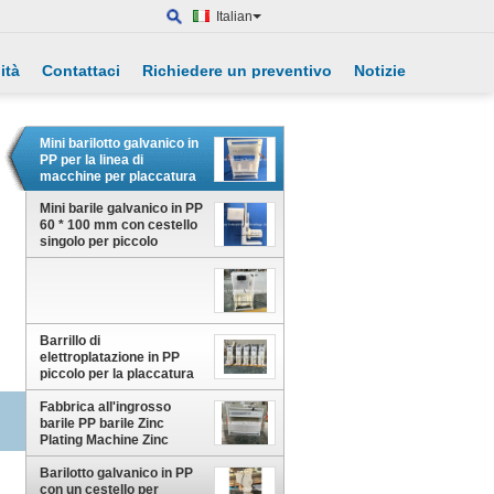
Italian
ità
Contattaci
Richiedere un preventivo
Notizie
Mini barilotto galvanico in
PP per la linea di
macchine per placcatura
in rame Zine a barile
Mini barile galvanico in PP
60 * 100 mm con cestello
singolo per piccolo
serbatoio galvanico
Barrillo di
elettroplatazione in PP
piccolo per la placcatura
in oro di nichel cromo
Fabbrica all'ingrosso
barile PP barile Zinc
Plating Machine Zinc
Plating Barrel Per 200L
Serbatoio
Barilotto galvanico in PP
con un cestello per