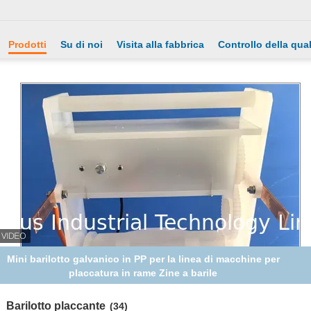
Prodotti
Su di noi
Visita alla fabbrica
Controllo della qual
Mini barile galvanico in PP 60 * 100 mm con cestello singolo
per piccolo serbatoio galvanico
Barilotto placcante
(34)