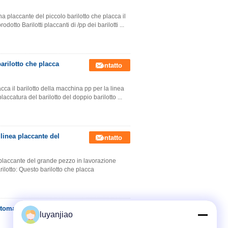
 placcante del piccolo barilotto che placca il
otto Barilotti placcanti di /pp dei barilotti ...
rilotto che placca
Contatto
acca il barilotto della macchina pp per la linea
accatura del barilotto del doppio barilotto ...
linea placcante del
Contatto
a placcante del grande pezzo in lavorazione
rilotto: Questo barilotto che placca
tomatico di velocità,
Contatto
luyanjiao