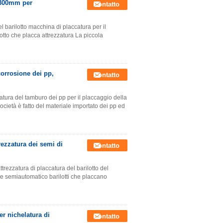
D300mm per
Contatto
l barilotto macchina di placcatura per il
lotto che placca attrezzatura La piccola
 corrosione dei pp,
Contatto
catura del tamburo dei pp per il placcaggio della
ocietà è fatto del materiale importato dei pp ed
rezzatura dei semi di
Contatto
trezzatura di placcatura del barilotto del
e semiautomatico barilotti che placcano
er nichelatura di
Contatto