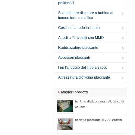
polimerici
Scambiatore di calore a bobina di
immersione metallica
Cestini di anodo in titanio
Anodi a Ti rivestiti con MMO
Raddrizzatore placcante
Accessori placcanti
I pp l'alloggio del filtro a sacco
Attrezzatura d'officina placcante
Migliori prodotti
barilotto di placcatura dello zinco di
452mm
barilotto placcante di 280*160mm