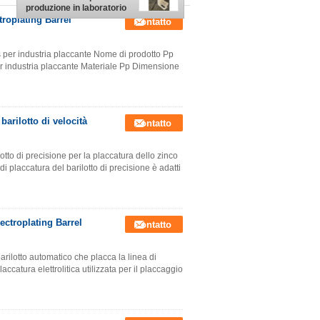
produzione in laboratorio
o in piccoli lotti
roplating Barrel
Contatto
s per industria placcante Nome di prodotto Pp
er industria placcante Materiale Pp Dimensione
arilotto di velocità
Contatto
tto di precisione per la placcatura dello zinco
i placcatura del barilotto di precisione è adatti
ectroplating Barrel
Contatto
barilotto automatico che placca la linea di
ccatura elettrolitica utilizzata per il placcaggio