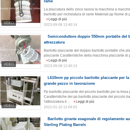
rame
La placcatura dello zinco lavora la macchina a macchina
barilotto per nichelatura di rame Materiali pp Nome di prod
Leggi di più
2023-09-08 13:40:14
Semiconduttore doppio 550mm portatile del ba
attrezzatura
Barilotto placcante del doppio barilotto portatile che pl
placcante Caratteristiche della macchina placcante di pl
Leggi di più
2023-09-08 13:40:13
L610mm pp piccolo barilotto placcante per la 
grande pezzo in lavorazione
Pp barilotto placcante del piccolo barilotto per la line
Caratteristiche dei pp barilotto placcante del piccolo ba
l'attrezzatura è ...
Leggi di più
2022-01-10 12:04:03
Barilotto girante esagonale di regolamento au
Sterling Plating Barrels