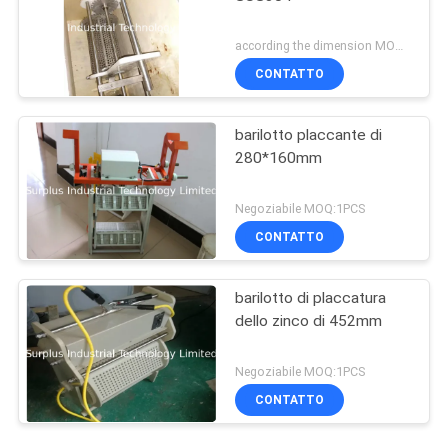
according the dimension MOQ:1PCS
CONTATTO
barilotto placcante di
280*160mm
Negoziabile MOQ:1PCS
CONTATTO
barilotto di placcatura
dello zinco di 452mm
Negoziabile MOQ:1PCS
CONTATTO