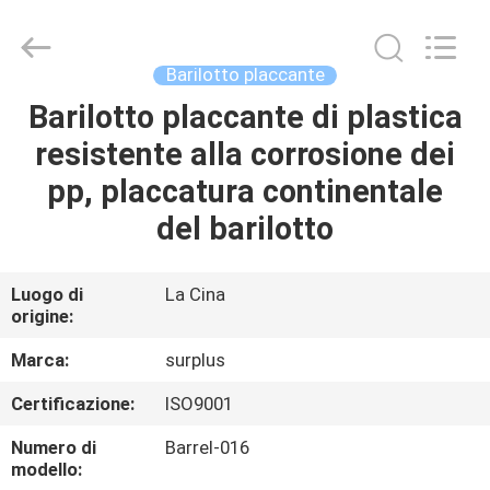
Surplus
Industrial
Technology
Limited.
All
Barilotto placcante
Rights
Reserved.
Barilotto placcante di plastica
CASA.
resistente alla corrosione dei
PRODOTTI
pp, placcatura continentale
del barilotto
SU
DI
Luogo di
La Cina
origine:
NOI
Marca:
surplus
VISITA
Certificazione:
ISO9001
ALLA
Numero di
Barrel-016
FABBRICA
modello: