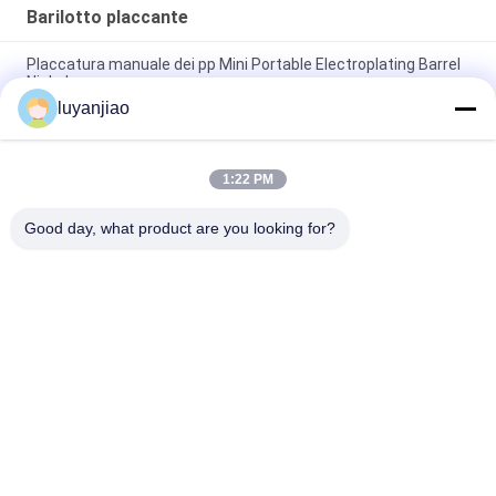
Barilotto placcante
Placcatura manuale dei pp Mini Portable Electroplating Barrel
Nickel
luyanjiao
Linea di placcatura automatica di Chrome del barilotto di
velocità pp attrezzatura per il trattamento di superficie
1:22 PM
Linea di produzione di servizio 280mm Dia Electroplating Barrel
For Plating dell'OEM
Good day, what product are you looking for?
Categorie popolari
Tutti
Carri Armati 
Barilotto Placcante
Placcanti
Radiatore Chimico 
Riscaldatore Ad 
In-Linea
Immersione Di PTFE
Riscaldatore Ad 
Riscaldatore Ad 
Immersione Del Ptc
Immersione Di 