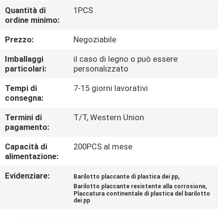
Quantità di
1PCS
ordine minimo:
CONTROLLO
DELLA
Prezzo:
Negoziabile
QUALITÀ
Imballaggi
il caso di legno o può essere
particolari:
personalizzato
CONTATTACI
Tempi di
7-15 giorni lavorativi
consegna:
NOTIZIE
Termini di
T/T, Western Union
pagamento:
Capacità di
200PCS al mese
CHIEDI UN
alimentazione:
PREVENTIVO
Evidenziare:
,
Barilotto placcante di plastica dei pp
,
Barilotto placcante resistente alla corrosione
MAPPA
Placcatura continentale di plastica del barilotto
dei pp
DEL