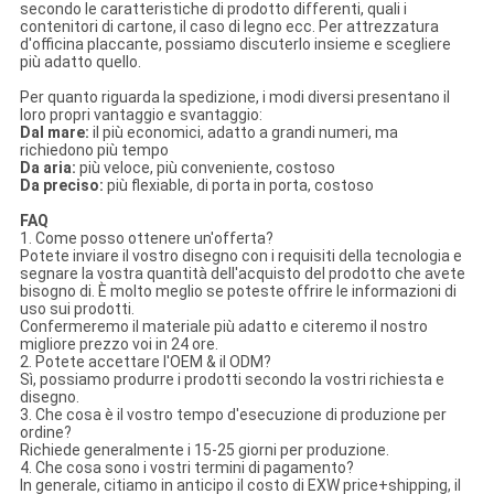
secondo le caratteristiche di prodotto differenti, quali i
contenitori di cartone, il caso di legno ecc. Per attrezzatura
d'officina placcante, possiamo discuterlo insieme e scegliere
più adatto quello.
Per quanto riguarda la spedizione, i modi diversi presentano il
loro propri vantaggio e svantaggio:
Dal mare:
il più economici, adatto a grandi numeri, ma
richiedono più tempo
Da aria:
più veloce, più conveniente, costoso
Da preciso:
più flexiable, di porta in porta, costoso
FAQ
1. Come posso ottenere un'offerta?
Potete inviare il vostro disegno con i requisiti della tecnologia e
segnare la vostra quantità dell'acquisto del prodotto che avete
bisogno di. È molto meglio se poteste offrire le informazioni di
uso sui prodotti.
Confermeremo il materiale più adatto e citeremo il nostro
migliore prezzo voi in 24 ore.
2. Potete accettare l'OEM & il ODM?
Sì, possiamo produrre i prodotti secondo la vostri richiesta e
disegno.
3. Che cosa è il vostro tempo d'esecuzione di produzione per
ordine?
Richiede generalmente i 15-25 giorni per produzione.
4. Che cosa sono i vostri termini di pagamento?
In generale, citiamo in anticipo il costo di EXW price+shipping, il