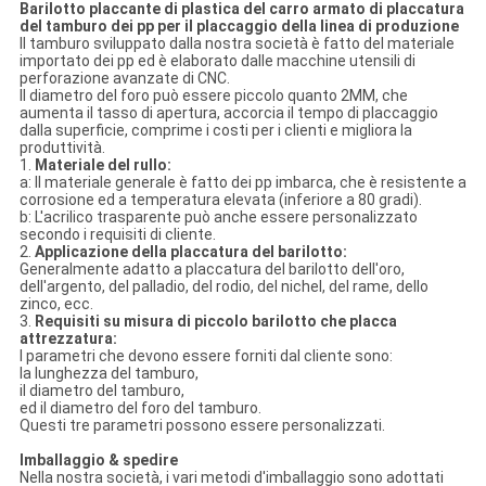
Barilotto placcante di plastica del carro armato di placcatura
del tamburo dei pp per il placcaggio della linea di produzione
Il tamburo sviluppato dalla nostra società è fatto del materiale
importato dei pp ed è elaborato dalle macchine utensili di
perforazione avanzate di CNC.
Il diametro del foro può essere piccolo quanto 2MM, che
aumenta il tasso di apertura, accorcia il tempo di placcaggio
dalla superficie, comprime i costi per i clienti e migliora la
produttività.
1.
Materiale del rullo:
a: Il materiale generale è fatto dei pp imbarca, che è resistente a
corrosione ed a temperatura elevata (inferiore a 80 gradi).
b: L'acrilico trasparente può anche essere personalizzato
secondo i requisiti di cliente.
2.
Applicazione della placcatura del barilotto:
Generalmente adatto a placcatura del barilotto dell'oro,
dell'argento, del palladio, del rodio, del nichel, del rame, dello
zinco, ecc.
3.
Requisiti su misura di piccolo barilotto che placca
attrezzatura:
I parametri che devono essere forniti dal cliente sono:
la lunghezza del tamburo,
il diametro del tamburo,
ed il diametro del foro del tamburo.
Questi tre parametri possono essere personalizzati.
Imballaggio & spedire
Nella nostra società, i vari metodi d'imballaggio sono adottati