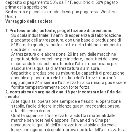
deposito di pagamento 50% da T/T, equilibrio di 50% pagato
prima della spedizione.
Se il conto è piccolo, in modo da voi può pagare via Western
Union.
Vantaggio della società:
1.
Professionale, potente, progettazione di precisione
Su scala industriale: 18 anni di esperienza di fabbricazione
placcante dell'attrezzatura, con una base di produzione di
5182 metri quadri, vendite dirette della fabbrica, riducenti i
costi del cliente.
Attrezzatura di elaborazione: 20 insiemi delle macchine
piegatubi, delle macchine per incidere, tagliatrici del cavo,
elaborando le macchine utensili e l'altro macchinario per
assicurare la qualità di attrezzatura su misura.
Capacità di produzione su misura: La capacità di produzione
annuale di placcatura elettrolitica dell'attrezzatura può
raggiungere 24 insiemi e l'attrezzatura su misura può essere
fornita tempestivamente con forte forza.
2. costruisca un argine di qualità per incontrare le sfide del
secolo
Arte squisita: operazione semplice e flessibile, operazione
stabile, facile dirigere, incidenza guasti meccanica bassa,
alta efficienza di uso
Qualità superiore: L'attrezzatura adotta i materiali dalle
marche ben note nel Giappone, Taiwan ed in Cina per
assicurare la qualità dell'attrezzatura stabile e durevole
Ispezione rigorosa di qualità: prova ripetuta dell'attrezzatura