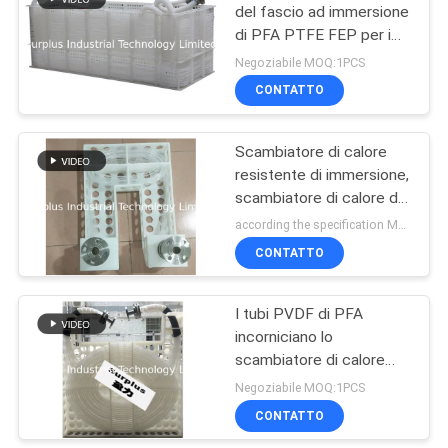
del fascio ad immersione
di PFA PTFE FEP per i
12
prodotti chimici corrosivi
Negoziabile MOQ:1PCS
Riscaldatore ad
CONTATTO
immersione di
Scambiatore di calore
titanio
resistente di immersione,
scambiatore di calore di
PFA per acqua salata
according the specification MOQ:1PCS
CONTATTO
7
Caldaie elettriche al
I tubi PVDF di PFA
incorniciano lo
quarzo
scambiatore di calore
arrotolato della
Negoziabile MOQ:1PCS
metropolitana per le
CONTATTO
soluzioni alcaline