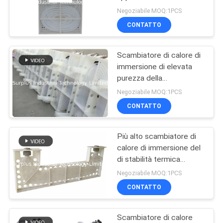
scaldabagno del fascio
SITO
Negoziabile MOQ:1PCS
ad immersione
CONTATTO
6
PRIVACY
Riscaldatore ad
Scambiatore di calore di
POLICY
immersione di elevata
immersione del ptc
purezza della
metropolitana di PTFE
Negoziabile MOQ:1PCS
per la soluzione chimica
CONTATTO
Più alto scambiatore di
29
calore di immersione del
Riscaldatore ad
di stabilità termica
2.5m/S
Negoziabile MOQ:1PCS
immersione di
CONTATTO
acciaio inossidabile
Scambiatore di calore