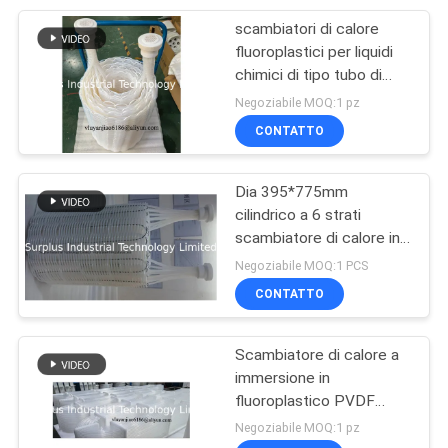
scambiatori di calore
24
fluoroplastici per liquidi
Scambiatori di
chimici di tipo tubo di
immersione cilindrico
Negoziabile MOQ:1 pz
calore in fluoro
PTFE
CONTATTO
polimerici
Dia 395*775mm
cilindrico a 6 strati
scambiatore di calore in
11
PTFE per riscaldamento
Negoziabile MOQ:1 PCS
Scambiatore di
a vapore
CONTATTO
calore a bobina di
Scambiatore di calore a
immersione
immersione in
fluoroplastico PVDF
metallica
PTFE PFA FEP
Negoziabile MOQ:1 pz