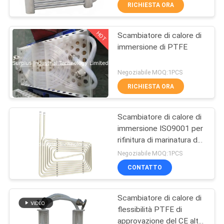
RICHIESTA ORA
CONTROLLO
HOT
Scambiatore di calore di
DELLA
16
immersione di PTFE
QUALITÀ
Radiatore chimico
Negoziabile MOQ:1PCS
in-linea
CONTATTACI
RICHIESTA ORA
Scambiatore di calore di
NOTIZIE
immersione ISO9001 per
rifinitura di marinatura del
79
CHIEDI UN
metallo
Negoziabile MOQ:1PCS
Riscaldatore ad
PREVENTIVO
CONTATTO
immersione di PTFE
Scambiatore di calore di
MAPPA
flessibilità PTFE di
DEL
approvazione del CE alto,