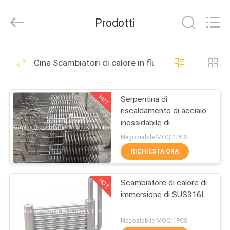
Surplus
Industrial
Technology
Prodotti
Limited.
All
Rights
Reserved.
CASA.
52
Cina Scambiatori di calore in fluoro polimerici
Carri armati
PRODOTTI
placcanti
HOT
Serpentina di
riscaldamento di acciaio
SU
inossidabile di
DI
approvazione di iso
Negoziabile MOQ:1PCS
NOI
RICHIESTA ORA
37
HOT
Scambiatore di calore di
VISITA
Barilotto placcante
immersione di SUS316L
ALLA
FABBRICA
Negoziabile MOQ:1PCS