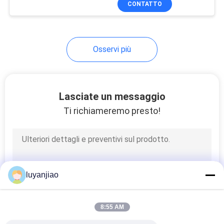
CONTATTO
7
Cestini di anodo in
titanio
Osservi più
Lasciate un messaggio
Ti richiameremo presto!
10
Anodi a Ti rivestiti
con MMO
luyanjiao
8:55 AM
9