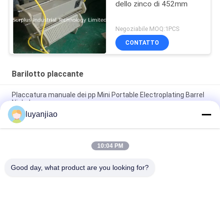
dello zinco di 452mm
Negoziabile MOQ:1PCS
CONTATTO
Barilotto placcante
Placcatura manuale dei pp Mini Portable Electroplating Barrel
Nickel
luyanjiao
Linea di placcatura automatica di Chrome del barilotto di
velocità pp attrezzatura per il trattamento di superficie
10:04 PM
Linea di produzione di servizio 280mm Dia Electroplating Barrel
For Plating dell'OEM
Good day, what product are you looking for?
Categorie popolari
Tutti
Carri Armati 
Barilotto Placcante