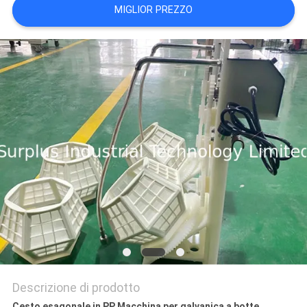
MIGLIOR PREZZO
SITO
PRIVACY
POLICY
Descrizione di prodotto
Cesto esagonale in PP Macchina per galvanica a botte