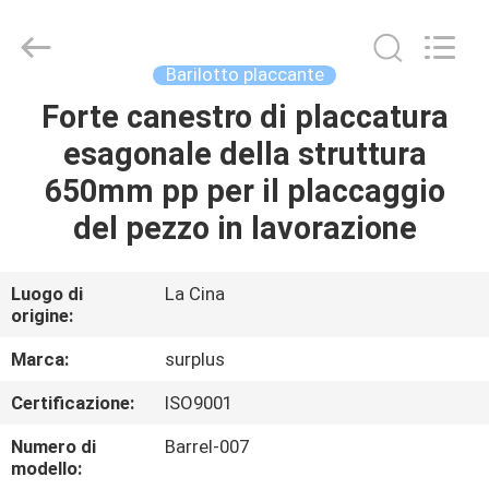
Surplus
Industrial
Technology
Limited.
All
Barilotto placcante
Rights
Reserved.
Forte canestro di placcatura
CASA.
esagonale della struttura
PRODOTTI
650mm pp per il placcaggio
del pezzo in lavorazione
SU
DI
Luogo di
La Cina
origine:
NOI
Marca:
surplus
VISITA
Certificazione:
ISO9001
ALLA
Numero di
Barrel-007
FABBRICA
modello: