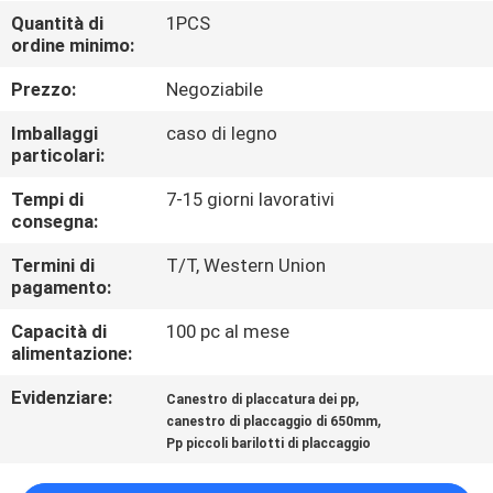
Quantità di
1PCS
ordine minimo:
CONTROLLO
DELLA
Prezzo:
Negoziabile
QUALITÀ
Imballaggi
caso di legno
particolari:
CONTATTACI
Tempi di
7-15 giorni lavorativi
consegna:
NOTIZIE
Termini di
T/T, Western Union
pagamento:
Capacità di
100 pc al mese
CHIEDI UN
alimentazione:
PREVENTIVO
Evidenziare:
,
Canestro di placcatura dei pp
,
canestro di placcaggio di 650mm
MAPPA
Pp piccoli barilotti di placcaggio
DEL