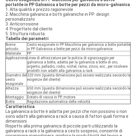
portatile in PP Galvanica a botte per pezzi da micro-galvanica
1. Alta qualità e prezzo ragionevole
2. Macchina galvanica e botti galvaniche in PP: design
personalizzato
3. Anticorrosione
4. Progettato dal cliente
5. Struttura robusta.
Tabella dei parametri
Nome
Cesto esagonale in PP Macchina per galvanica a botte portatile
articolo
in PP Galvanica a botte per pezzi da micro-galvanica
Materiale
PP
Applicazione
Linea di attrezzature per la pulizia di sgrassaggio per
galvanica a botte, adatta per la galvanica a botte di oro,
argento, palladio, rodio, nichel, rame, zinco, ecc., per risolvere
prodotti non adatti alla galvanica a rack
Diametro del
320 mm (questa dimensione può essere realizzata secondo le
cesto
esigenze del cliente)
esagonale
Altezza
650 mm (questa dimensione può essere realizzata secondo le
esigenze del cliente)
Montaggio
Dotato di vasca in PP, motore
Botte
Regolazione automatica della velocità
Caratteristica
La galvanica a botte è adatta per pezzi che non possono o non
sono adatti alla galvanica a rack a causa di fattori quali forma e
dimensioni.
Rispetto alla prima galvanica di piccole parti utilizzando la
galvanica a rack o la galvanica a cesto sospeso, consente di
risparmiare manodopera, migliora la produttività del lavoro e