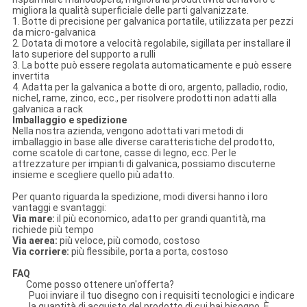
migliora la qualità superficiale delle parti galvanizzate.
1. Botte di precisione per galvanica portatile, utilizzata per pezzi
da micro-galvanica
2. Dotata di motore a velocità regolabile, sigillata per installare il
lato superiore del supporto a rulli
3. La botte può essere regolata automaticamente e può essere
invertita
4. Adatta per la galvanica a botte di oro, argento, palladio, rodio,
nichel, rame, zinco, ecc., per risolvere prodotti non adatti alla
galvanica a rack
Imballaggio e spedizione
Nella nostra azienda, vengono adottati vari metodi di
imballaggio in base alle diverse caratteristiche del prodotto,
come scatole di cartone, casse di legno, ecc. Per le
attrezzature per impianti di galvanica, possiamo discuterne
insieme e scegliere quello più adatto.
Per quanto riguarda la spedizione, modi diversi hanno i loro
vantaggi e svantaggi:
Via mare:
il più economico, adatto per grandi quantità, ma
richiede più tempo
Via aerea:
più veloce, più comodo, costoso
Via corriere:
più flessibile, porta a porta, costoso
FAQ
Come posso ottenere un'offerta?
Puoi inviare il tuo disegno con i requisiti tecnologici e indicare
la quantità di acquisto del prodotto di cui hai bisogno. È