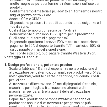
molto meglio se potessi fornire le informazioni sull'uso dei
prodotti.
Confermeremo il materiale più adatto e ti forniremo il nostro
miglior prezzo entro 24 ore.
Accetti OEM e ODM?
Sì, possiamo produrre i prodotti secondo le tue esigenze e il
tuo disegno.
Qual è il tuo tempo di consegna per l'ordine?
Generalmente ci vogliono 15-25 giorni per la produzione.
Quali sono i tuoi termini di pagamento?
In generale, quotiamo il prezzo EXW + costo di spedizione,
pagamento 50% di deposito tramite T/T in anticipo, 50% di
saldo pagato prima della spedizione.
Se il conto è piccolo, puoi pagare tramite Western Union.
Vantaggio aziendale:
1. Design professionale, potente e preciso
Scala di fabbrica: 18 anni di esperienza nella produzione di
attrezzature per galvanica, con una base produttiva di 5182
metri quadrati, vendite dirette in fabbrica, riducendo i costi
per i clienti.
Attrezzature di lavorazione: 20 set di piegatrici, fresatrici,
macchine per il taglio a filo, macchine utensili e altri
macchinari per garantire la qualità delle attrezzature
personalizzate.
Capacità di produzione personalizzata: la capacità di
produzione annuale di attrezzature per galvanica può
raggiungere 24 set e le attrezzature personalizzate possono