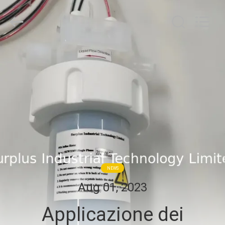
Surplus
Industrial
Technology
Limited.
All
Rights
Reserved.
CASA.
PRODOTTI
SU
DI
NOI
NEWS
VISITA
Aug 01, 2023
ALLA
Applicazione dei
FABBRICA