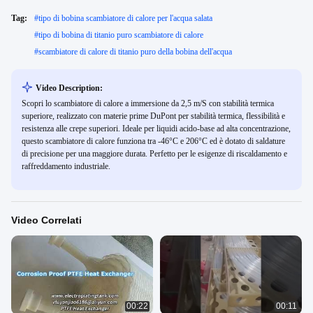
Tag:
#
tipo di bobina scambiatore di calore per l'acqua salata
#
tipo di bobina di titanio puro scambiatore di calore
#
scambiatore di calore di titanio puro della bobina dell'acqua
Video Description:
Scopri lo scambiatore di calore a immersione da 2,5 m/S con stabilità termica
superiore, realizzato con materie prime DuPont per stabilità termica, flessibilità e
resistenza alle crepe superiori. Ideale per liquidi acido-base ad alta concentrazione,
questo scambiatore di calore funziona tra -46°C e 206°C ed è dotato di saldature
di precisione per una maggiore durata. Perfetto per le esigenze di riscaldamento e
raffreddamento industriale.
Video Correlati
00:22
00:11