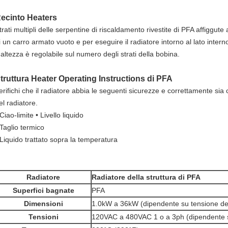
ecinto Heaters
trati multipli delle serpentine di riscaldamento rivestite di PFA affiggute
i un carro armato vuoto e per eseguire il radiatore intorno al lato intern
'altezza è regolabile sul numero degli strati della bobina.
truttura Heater Operating Instructions di PFA
erifichi che il radiatore abbia le seguenti sicurezze e correttamente sia c
el radiatore.
 Ciao-limite • Livello liquido
 Taglio termico
 Liquido trattato sopra la temperatura
Radiatore
Radiatore della struttura di PFA
Superfici bagnate
PFA
Dimensioni
1.0kW a 36kW (dipendente su tensione del
Tensioni
120VAC a 480VAC 1 o a 3ph (dipendente 