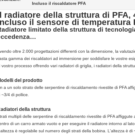
Incluso il riscaldatore PFA
Il radiatore della struttura di PF
incluso il sensore di temperatura
adiatore limitato della struttura di tecnologi
eccedenza…
l radiatore della struttura di PFA, 400V 3P 10KW ha incluso il sensore 
vendo oltre 2.000 progettazioni differenti con la dimensione, la valutazi
asta gamma dei riscaldatori ad immersione per soddisfare le vostre es
l vostro processo offrendo vari radiatori di griglia, i radiatori della struttu
adiatore della struttura di PFA
odelli del prodotto
n a un solo strato delle serpentine di riscaldamento rivestite di PFA aff
i ~3/4 di pollice.
adiatori della struttura
trati multipli delle serpentine di riscaldamento rivestite di PFA affiggute
entro di un carro armato vuoto e per eseguire il radiatore intorno al lat
'altezza è regolabile sul numero degli strati della bobina. L'altezza è di ~