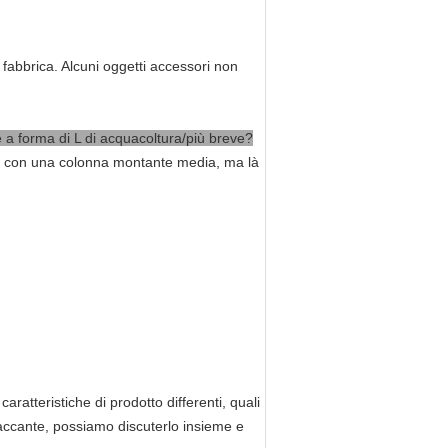
 fabbrica. Alcuni oggetti accessori non
 a forma di L di acquacoltura/più breve?
ore con una colonna montante media, ma là
aratteristiche di prodotto differenti, quali
 placcante, possiamo discuterlo insieme e