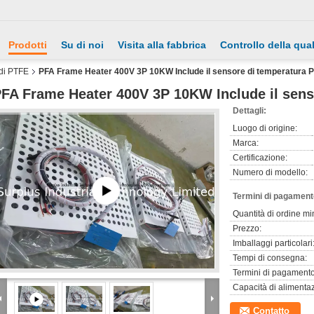
Prodotti
Su di noi
Visita alla fabbrica
Controllo della qual
 di PTFE
PFA Frame Heater 400V 3P 10KW Include il sensore di temperatura 
FA Frame Heater 400V 3P 10KW Include il sens
Dettagli:
Luogo di origine:
Marca:
Certificazione:
Numero di modello:
Termini di pagament
Quantità di ordine mi
Prezzo:
Imballaggi particolari
Tempi di consegna:
Termini di pagamento
Capacità di alimenta
Contatto