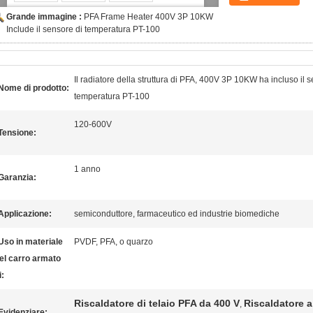
Grande immagine :
PFA Frame Heater 400V 3P 10KW
Include il sensore di temperatura PT-100
Il radiatore della struttura di PFA, 400V 3P 10KW ha incluso il 
Nome di prodotto:
temperatura PT-100
120-600V
Tensione:
1 anno
Garanzia:
Applicazione:
semiconduttore, farmaceutico ed industrie biomediche
Uso in materiale
PVDF, PFA, o quarzo
el carro armato
i:
Riscaldatore di telaio PFA da 400 V
Riscaldatore a
,
Evidenziare: