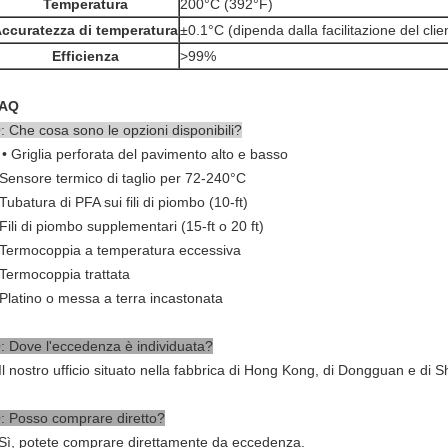
Temperatura
200°C (392°F)
ccuratezza di temperatura
±0.1°C (dipenda dalla facilitazione del clie
Efficienza
>99%
AQ
: Che cosa sono le opzioni disponibili?
 • Griglia perforata del pavimento alto e basso
 Sensore termico di taglio per 72-240°C
 Tubatura di PFA sui fili di piombo (10-ft)
 Fili di piombo supplementari (15-ft o 20 ft)
 Termocoppia a temperatura eccessiva
 Termocoppia trattata
 Platino o messa a terra incastonata
: Dove l'eccedenza è individuata?
 Il nostro ufficio situato nella fabbrica di Hong Kong, di Dongguan e di
: Posso comprare diretto?
 Sì, potete comprare direttamente da eccedenza.