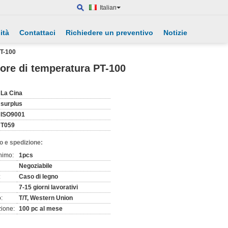
Italian
ità
Contattaci
Richiedere un preventivo
Notizie
PT-100
ore di temperatura PT-100
La Cina
surplus
ISO9001
T059
o e spedizione:
nimo:
1pcs
Negoziabile
:
Caso di legno
7-15 giorni lavorativi
:
T/T, Western Union
zione:
100 pc al mese