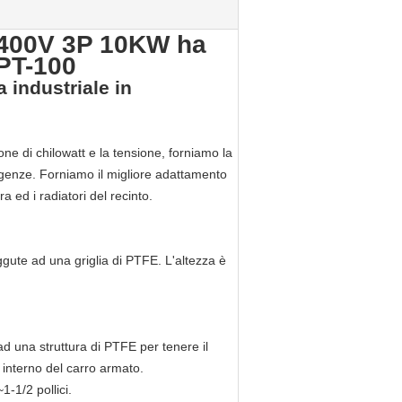
A, 400V 3P 10KW ha
 PT-100
a industriale in
di temperatura PT-100
one di chilowatt e la tensione, forniamo la
igenze. Forniamo il migliore adattamento
ra ed i radiatori del recinto.
iggute ad una griglia di PTFE. L'altezza è
 ad una struttura di PTFE per tenere il
o interno del carro armato.
1-1/2 pollici.