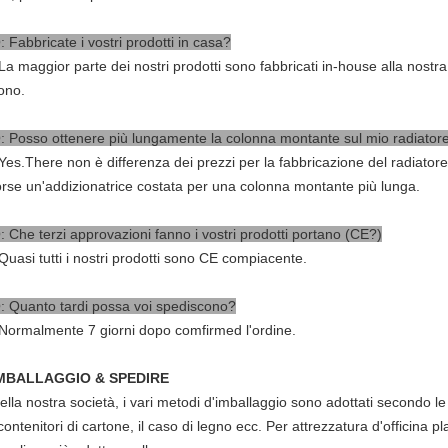
: Fabbricate i vostri prodotti in casa?
 La maggior parte dei nostri prodotti sono fabbricati in-house alla nostra
ono.
: Posso ottenere più lungamente la colonna montante sul mio radiatore
 Yes.There non è differenza dei prezzi per la fabbricazione del radiat
orse un'addizionatrice costata per una colonna montante più lunga.
: Che terzi approvazioni fanno i vostri prodotti portano (CE?)
 Quasi tutti i nostri prodotti sono CE compiacente.
: Quanto tardi possa voi spediscono?
 Normalmente 7 giorni dopo comfirmed l'ordine.
MBALLAGGIO & SPEDIRE
ella nostra società, i vari metodi d'imballaggio sono adottati secondo le c
 contenitori di cartone, il caso di legno ecc. Per attrezzatura d'officina