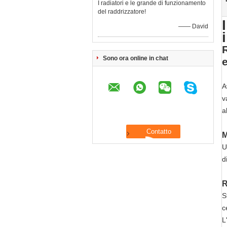
I radiatori e le grande di funzionamento
del raddrizzatore!
—— David
R
Sono ora online in chat
I
A
v
a
R
M
U
d
R
S
c
L