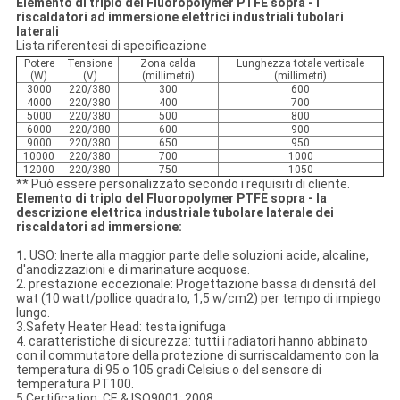
Elemento di triplo del Fluoropolymer PTFE sopra - i
riscaldatori ad immersione elettrici industriali tubolari
laterali
Lista riferentesi di specificazione
Potere
Tensione
Zona calda
Lunghezza totale verticale
(W)
(V)
(millimetri)
(millimetri)
3000
220/380
300
600
4000
220/380
400
700
5000
220/380
500
800
6000
220/380
600
900
9000
220/380
650
950
10000
220/380
700
1000
12000
220/380
750
1050
** Può essere personalizzato secondo i requisiti di cliente.
Elemento di triplo del Fluoropolymer PTFE sopra - la
descrizione elettrica industriale tubolare laterale dei
riscaldatori ad immersione:
1.
USO: Inerte alla maggior parte delle soluzioni acide, alcaline,
d'anodizzazioni e di marinature acquose.
2. prestazione eccezionale: Progettazione bassa di densità del
wat (10 watt/pollice quadrato, 1,5 w/cm2) per tempo di impiego
lungo.
3.Safety Heater Head: testa ignifuga
4. caratteristiche di sicurezza: tutti i radiatori hanno abbinato
con il commutatore della protezione di surriscaldamento con la
temperatura di 95 o 105 gradi Celsius o del sensore di
temperatura PT100.
5.Certification: CE & ISO9001: 2008