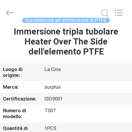
Surplus
Industrial
Technology
Limited.
All
Riscaldatore ad immersione di PTFE
Rights
Reserved.
Immersione tripla tubolare
CASA.
Heater Over The Side
PRODOTTI
dell'elemento PTFE
SU
Luogo di
La Cina
origine:
DI
NOI
Marca:
surplus
Certificazione:
ISO9001
VISITA
Numero di
T007
ALLA
modello:
FABBRICA
Quantità di
1PCS