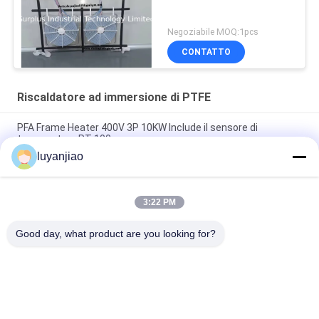
Negoziabile MOQ:1pcs
CONTATTO
Riscaldatore ad immersione di PTFE
PFA Frame Heater 400V 3P 10KW Include il sensore di
temperatura PT-100
luyanjiao
230V monofase immersione Heater With PT100 di 1.5KW
190x190x40mm PFA/PTFE
3:22 PM
Sei scaldabagni elettrici di immersione del Fluoropolymer
dell'elemento Per il semiconduttore
Good day, what product are you looking for?
Categorie popolari
Tutti
Carri Armati 
Barilotto Placcante
Placcanti