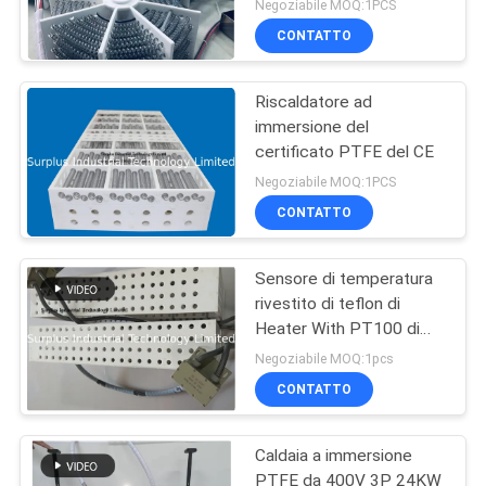
Negoziabile MOQ:1PCS
CONTATTO
Riscaldatore ad
immersione del
certificato PTFE del CE
Negoziabile MOQ:1PCS
CONTATTO
Sensore di temperatura
rivestito di teflon di
Heater With PT100 di
immersione di PTFE
Negoziabile MOQ:1pcs
CONTATTO
Caldaia a immersione
PTFE da 400V 3P 24KW