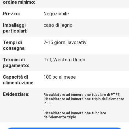
ordine minimo:
CONTROLLO
Prezzo:
Negoziabile
DELLA
Imballaggi
caso di legno
particolari:
QUALITÀ
Tempi di
7-15 giorni lavorativi
consegna:
CONTATTACI
Termini di
T/T, Western Union
pagamento:
NOTIZIE
Capacità di
100 pc al mese
alimentazione:
CHIEDI UN
Evidenziare:
,
Riscaldatore ad immersione tubolare di PTFE
PREVENTIVO
Riscaldatore ad immersione triplo dell'elemento
PTFE
,
Riscaldatore ad immersione tubolare
MAPPA
dell'elemento triplo
DEL