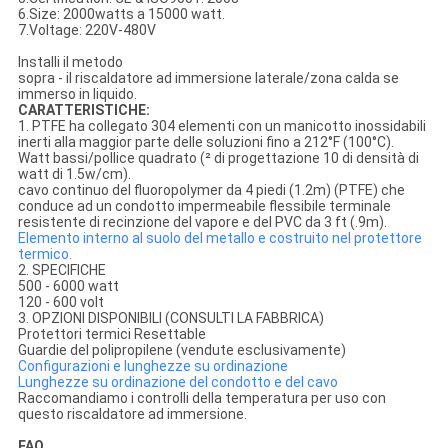
6.Size: 2000watts a 15000 watt.
7.Voltage: 220V-480V
Installi il metodo
sopra - il riscaldatore ad immersione laterale/zona calda se
immerso in liquido.
CARATTERISTICHE:
1. PTFE ha collegato 304 elementi con un manicotto inossidabili
inerti alla maggior parte delle soluzioni fino a 212°F (100°C).
Watt bassi/pollice quadrato (² di progettazione 10 di densità di
watt di 1.5w/cm).
cavo continuo del fluoropolymer da 4 piedi (1.2m) (PTFE) che
conduce ad un condotto impermeabile flessibile terminale
resistente di recinzione del vapore e del PVC da 3 ft (.9m).
Elemento interno al suolo del metallo e costruito nel protettore
termico.
2. SPECIFICHE
500 - 6000 watt
120 - 600 volt
3. OPZIONI DISPONIBILI (CONSULTI LA FABBRICA)
Protettori termici Resettable
Guardie del polipropilene (vendute esclusivamente)
Configurazioni e lunghezze su ordinazione
Lunghezze su ordinazione del condotto e del cavo
Raccomandiamo i controlli della temperatura per uso con
questo riscaldatore ad immersione.
FAQ