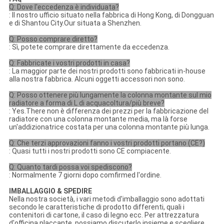
Q: Dove l'eccedenza è individuata?
: Il nostro ufficio situato nella fabbrica di Hong Kong, di Dongguan
e di Shantou City.Our situata a Shenzhen.
Q: Posso comprare diretto?
: Sì, potete comprare direttamente da eccedenza.
Q: Fabbricate i vostri prodotti in casa?
: La maggior parte dei nostri prodotti sono fabbricati in-house
alla nostra fabbrica. Alcuni oggetti accessori non sono.
Q: Posso ottenere più lungamente la colonna montante sul mio
radiatore a forma di L di acquacoltura/più breve?
: Yes.There non è differenza dei prezzi per la fabbricazione del
radiatore con una colonna montante media, ma là forse
un'addizionatrice costata per una colonna montante più lunga.
Q: Che terzi approvazioni fanno i vostri prodotti portano (CE?)
: Quasi tutti i nostri prodotti sono CE compiacente.
Q: Quanto tardi possa voi spediscono?
: Normalmente 7 giorni dopo comfirmed l'ordine.
IMBALLAGGIO & SPEDIRE
Nella nostra società, i vari metodi d'imballaggio sono adottati
secondo le caratteristiche di prodotto differenti, quali i
contenitori di cartone, il caso di legno ecc. Per attrezzatura
d'officina placcante, possiamo discuterlo insieme e scegliere