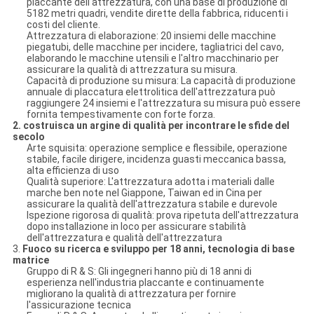
placcante dell'attrezzatura, con una base di produzione di
5182 metri quadri, vendite dirette della fabbrica, riducenti i
costi del cliente.
Attrezzatura di elaborazione: 20 insiemi delle macchine
piegatubi, delle macchine per incidere, tagliatrici del cavo,
elaborando le macchine utensili e l'altro macchinario per
assicurare la qualità di attrezzatura su misura.
Capacità di produzione su misura: La capacità di produzione
annuale di placcatura elettrolitica dell'attrezzatura può
raggiungere 24 insiemi e l'attrezzatura su misura può essere
fornita tempestivamente con forte forza.
2. costruisca un argine di qualità per incontrare le sfide del
secolo
Arte squisita: operazione semplice e flessibile, operazione
stabile, facile dirigere, incidenza guasti meccanica bassa,
alta efficienza di uso
Qualità superiore: L'attrezzatura adotta i materiali dalle
marche ben note nel Giappone, Taiwan ed in Cina per
assicurare la qualità dell'attrezzatura stabile e durevole
Ispezione rigorosa di qualità: prova ripetuta dell'attrezzatura
dopo installazione in loco per assicurare stabilità
dell'attrezzatura e qualità dell'attrezzatura
3.
Fuoco su ricerca e sviluppo per 18 anni, tecnologia di base
matrice
Gruppo di R & S: Gli ingegneri hanno più di 18 anni di
esperienza nell'industria placcante e continuamente
migliorano la qualità di attrezzatura per fornire
l'assicurazione tecnica