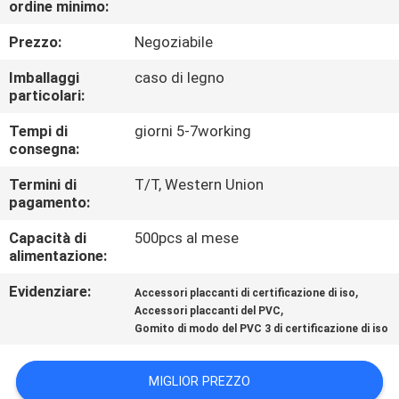
ordine minimo:
CONTROLLO
Prezzo:
Negoziabile
DELLA
Imballaggi
caso di legno
particolari:
QUALITÀ
Tempi di
giorni 5-7working
consegna:
CONTATTACI
Termini di
T/T, Western Union
pagamento:
NOTIZIE
Capacità di
500pcs al mese
alimentazione:
CHIEDI UN
Evidenziare:
,
Accessori placcanti di certificazione di iso
PREVENTIVO
,
Accessori placcanti del PVC
Gomito di modo del PVC 3 di certificazione di iso
MAPPA
MIGLIOR PREZZO
DEL