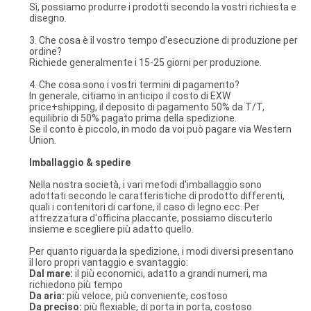
Sì, possiamo produrre i prodotti secondo la vostri richiesta e
disegno.
3. Che cosa è il vostro tempo d'esecuzione di produzione per
ordine?
Richiede generalmente i 15-25 giorni per produzione.
4. Che cosa sono i vostri termini di pagamento?
In generale, citiamo in anticipo il costo di EXW
price+shipping, il deposito di pagamento 50% da T/T,
equilibrio di 50% pagato prima della spedizione.
Se il conto è piccolo, in modo da voi può pagare via Western
Union.
Imballaggio & spedire
Nella nostra società, i vari metodi d'imballaggio sono
adottati secondo le caratteristiche di prodotto differenti,
quali i contenitori di cartone, il caso di legno ecc. Per
attrezzatura d'officina placcante, possiamo discuterlo
insieme e scegliere più adatto quello.
Per quanto riguarda la spedizione, i modi diversi presentano
il loro propri vantaggio e svantaggio:
Dal mare:
il più economici, adatto a grandi numeri, ma
richiedono più tempo
Da aria:
più veloce, più conveniente, costoso
Da preciso:
più flexiable, di porta in porta, costoso