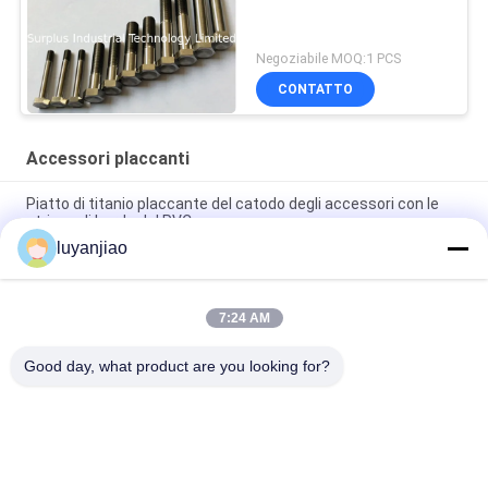
Negoziabile MOQ:1 PCS
CONTATTO
Accessori placcanti
Piatto di titanio placcante del catodo degli accessori con le
strisce di bordo del PVC
luyanjiao
Scaffali placcanti resistenti SUS316 di temperatura ricoperti
di PVC verde
7:24 AM
Blocchetto placcante di rame conduttivo degli accessori V per
il carro armato placcante
Good day, what product are you looking for?
Categorie popolari
Tutti
Carri Armati 
Barilotto Placcante