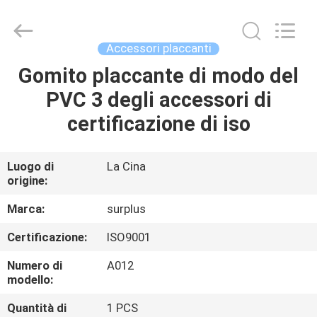
Surplus
Industrial
Technology
Limited.
All
Accessori placcanti
Rights
Reserved.
Gomito placcante di modo del
CASA.
PVC 3 degli accessori di
PRODOTTI
certificazione di iso
SU
Luogo di
La Cina
origine:
DI
NOI
Marca:
surplus
Certificazione:
ISO9001
VISITA
Numero di
A012
ALLA
modello:
FABBRICA
Quantità di
1 PCS