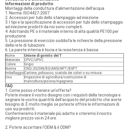
Informazioni di prodotto
Montaggi della conduttura d'alimentazione dell'acqua
1. Norma: ISO4427-2007
2. Accessori per tubi dello stampaggio ad iniezione.
3. I tipi e la specificazione di accessori per tubi dello stampaggio
ad iniezione prodotti da noi sono completi.
4. Adottando PE o il materiale interno di alta qualità PE100 per
produzione.
5. La pressione di esercizio soddisfa le richieste della pressione
della rete di tubazioni.
6. La parete interna è liscia e la resistenza è bassa.
Nome
Unione di gomito del T
Materiale
CPVC/UPVC
Colore
Grigio
Norma
CNS/JIS/DIN/BS/ANSI/NPT/BSPT
Imballaggio
Cartone, polisacco, scatola dei colori o su misura
Uso
Irrigazione di agricoltura/costruzione di
maricoltura/piscina/ingegneria
FAQ
1. Come posso ottenere un'offerta?
Potete inviare il vostro disegno con i requisiti della tecnologia e
segnare la vostra quantità dell'acquisto del prodotto che avete
bisogno di. È molto meglio se poteste offrire le informazioni di
uso sui prodotti.
Confermeremo il materiale più adatto e citeremo il nostro
migliore prezzo voi in 24 ore.
2. Potete accettare l'OEM & il ODM?