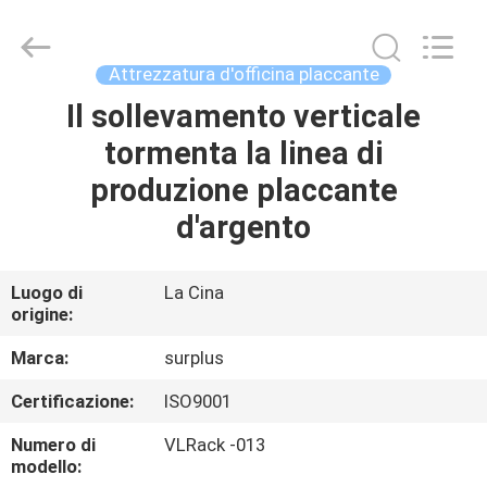
Surplus
Industrial
Technology
Limited.
All
Attrezzatura d'officina placcante
Rights
Reserved.
Il sollevamento verticale
CASA.
tormenta la linea di
PRODOTTI
produzione placcante
d'argento
SU
DI
Luogo di
La Cina
origine:
NOI
Marca:
surplus
VISITA
Certificazione:
ISO9001
ALLA
Numero di
VLRack -013
FABBRICA
modello: