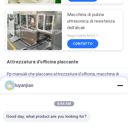
Macchina di pulizia
ultrasonica di resistenza
dell'alcali
Negoziabile MOQ:1
CONTATTO
Attrezzatura d'officina placcante
Pp manuali che placcano attrezzatura d'officina, macchina di
placcatura dello zinco
luyanjiao
Linea di placcatura dell'alimentatore in CC di approvazione di
iso attrezzatura per argento
6:54 AM
Attrezzatura automatica di Ring Type Vertical Electroplating
Plant
Good day, what product are you looking for?
Categorie popolari
Tutti