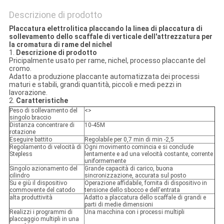
Descrizione di prodotto
Placcatura elettrolitica placcando la linea di placcatura di
sollevamento dello scaffale di verticale dell'attrezzatura per
la cromatura di rame del nichel
1.
Descrizione di prodotto
Pricipalmente usato per rame, nichel, processo placcante del
cromo.
Adatto a produzione placcante automatizzata dei processi
maturi e stabili, grandi quantità, piccoli e medi pezzi in
lavorazione.
2.
Caratteristiche
Peso di sollevamento del
<>
singolo braccio
Distanza concentrare di
10-45M
rotazione
Eseguire battito
Regolabile per 0,7 min di min -2,5
Regolamento di velocità di
Ogni movimento comincia e si conclude
Stepless
lentamente e ad una velocità costante, corrente
uniformemente
Singolo azionamento del
Grande capacità di carico, buona
cilindro
sincronizzazione, accurata sul posto
Su e giù il dispositivo
Operazione affidabile, fornita di dispositivo in
commovente del catodo
tensione dello sbocco e dell'entrata
alta produttività
Adatto a placcatura dello scaffale di grandi e
parti di medie dimensioni
Realizzi i programmi di
Una macchina con i processi multipli
placcaggio multipli in una