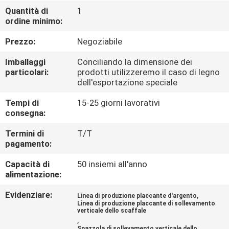
Quantità di
1
ordine minimo:
CONTROLLO
DELLA
Prezzo:
Negoziabile
QUALITÀ
Imballaggi
Conciliando la dimensione dei
particolari:
prodotti utilizzeremo il caso di legno
dell'esportazione speciale
CONTATTACI
Tempi di
15-25 giorni lavorativi
consegna:
NOTIZIE
Termini di
T/T
pagamento:
CHIEDI UN
Capacità di
50 insiemi all'anno
PREVENTIVO
alimentazione:
Evidenziare:
,
Linea di produzione placcante d'argento
MAPPA
Linea di produzione placcante di sollevamento
verticale dello scaffale
,
DEL
Spazzola di sollevamento verticale dello